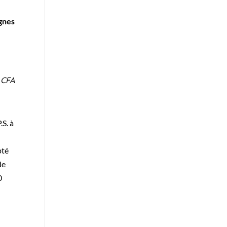
ignes
 CFA
S. à
1
pté
de
0