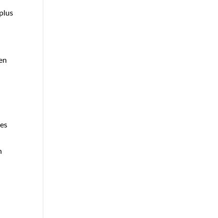
 plus
 en
des
n