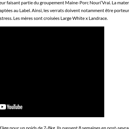
seur faisant partie du groupement Maine-Porc Nouri’Vrai. La mater
daptées au Label. Ainsi, les verrats doivent notamment être porteu
u stress. Les mères sont croisées Large White x Landrace.
d’âge pour un poids de 7-8kg. Ils passent 8 semaines en post-sevr