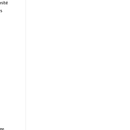
nité
rs
age