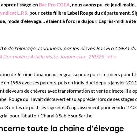
e apprentissage en
Bac Pro CGEA
, nous avons pu, ce jeudi matin,
syndicat L.P.S.
pour cette filière Label Rouge du département. S
que, mode d’élevage… étaient à l’ordre du jour. L’après-midi a été
ite
de l’élevage Jouanneau par les élèves Bac Pro CGEA1 du
FA Germinière-Article visite Jouanneau_210325_v3 »
tion de Jérôme Jouanneau, engraisseur de porcs fermiers pour L.P.
llé en 1995 avec ses parents, puis en individuel depuis janvier 201
ent éleveurs de chèvres avec transformation et vente directe. Il a o
abel Rouge qu’il avait découvert et su apprécier lors de ses stages 
place 3 unités de post sevrage et 6 d’engraissement pour vendre 140
grial pour l’abattoir Charal à Sablé sur Sarthe.
ncerne toute la chaîne d’élevage