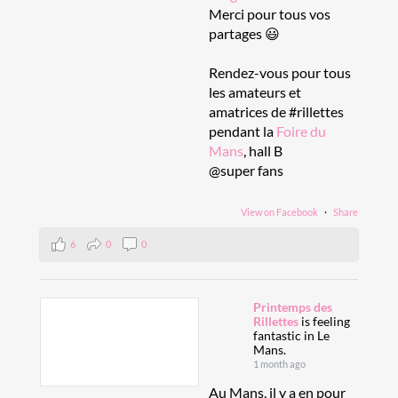
Merci pour tous vos
partages 😃
Rendez-vous pour tous
les amateurs et
amatrices de #rillettes
pendant la
Foire du
Mans
, hall B
@super fans
View on Facebook
·
Share
6
0
0
Printemps des
Rillettes
is feeling
fantastic in Le
Mans.
1 month ago
Au Mans, il y a en pour