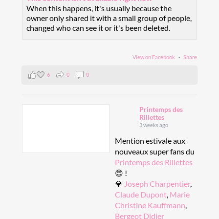
When this happens, it's usually because the
owner only shared it with a small group of people,
changed who can see it or it's been deleted.
View on Facebook
·
Share
6
0
0
Printemps des
Rillettes
3 weeks ago
Mention estivale aux
nouveaux super fans du
Printemps des Rillettes
😍 !
💎
Joseph Charpentier
,
Claude Dupont
,
Marie
Christine Kauffmann
,
Bergeot Didier