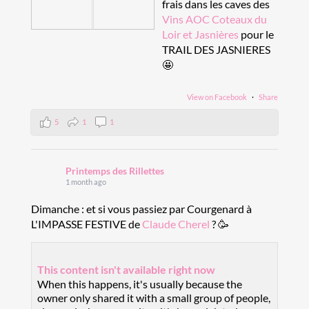
frais dans les caves des
Vins AOC Coteaux du
Loir et Jasnières
pour le
TRAIL DES JASNIERES
🤩
View on Facebook
·
Share
5
1
1
Printemps des Rillettes
1 month ago
Dimanche : et si vous passiez par Courgenard à
L'IMPASSE FESTIVE de
Claude Cherel
? 🥳
This content isn't available right now
When this happens, it's usually because the
owner only shared it with a small group of people,