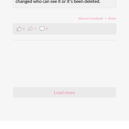
changed who can see it or it's been deleted.
View on Facebook
·
Share
6
1
0
Load more