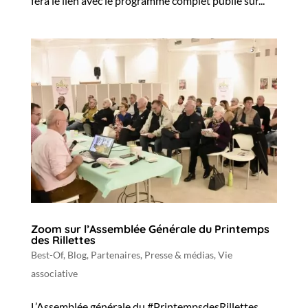
fera le lien avec le programme complet publié sur...
Zoom sur l’Assemblée Générale du Printemps
des Rillettes
Best-Of
,
Blog
,
Partenaires
,
Presse & médias
,
Vie
associative
L’Assemblée générale du #PrintempsdesRillettes