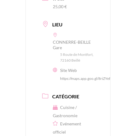
25,00 €
LIEU
CONNERRE-BEILLE
Gare
5 Route de Montfort,
72160 Beillé
Site Web
https://maps.app.goo.gl/8riZYePLx3VpgkC46
CATÉGORIE
Cuisine /
Gastronomie
Evénement
officiel