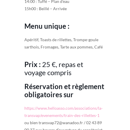
14:00 : Tuffé – Plan d’eau
15h00 : Beillé – Arrivée
Menu unique :
Apéritif, Toasts de rillettes, Trompe-goule
sarthois, Fromages, Tarte aux pommes, Café
Prix :
25 €, repas et
voyage compris
Réservation et règlement
obligatoires sur
https://www.helloasso.com/associations/la-
transvap/evenements/train-des-rillettes-1
ou bien transvap72@wanadoo.fr / 02 43 89
00 37 aux heures d’ouverture du secrétariat