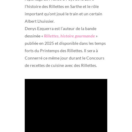
l’histoire des Rillettes en Sarthe et le rôle
important qu’ont joué le train et un certain
Albert Lhuissier.
Denys Ezquerra est l’auteur de la bande
dessinée «
Rillettes, histoire gourmande
»
publiée en 2025 et disponible dans les temps
forts du Printemps des Rillettes. Il sera à
Connerré ce même jour durant le Concours
de recettes de cuisine avec des Rillettes.