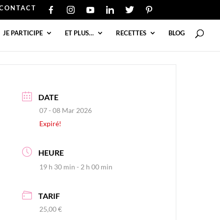
CONTACT
JE PARTICIPE
ET PLUS…
RECETTES
BLOG
DATE
07 - 08 Mar 2026
Expiré!
HEURE
19 h 30 min - 2 h 00 min
TARIF
25,00 €