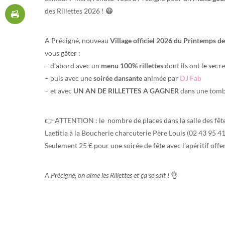
des Rillettes 2026 !
😃
A Précigné, nouveau
Village officiel 2026 du Printemps des
vous gâter :
– d’abord avec un
menu 100% rillettes
dont ils ont le secr
– puis avec une
soirée dansante
animée par
DJ Fab
– et avec
UN AN DE RILLETTES A GAGNER
dans une tombo
👉
ATTENTION : le nombre de places dans la salle des fête
Laetitia à la Boucherie charcuterie Père Louis (02 43 95 41 
Seulement 25 € pour une soirée de fête avec l’apéritif offer
A Précigné, on aime les Rillettes et ça se sait !
👌