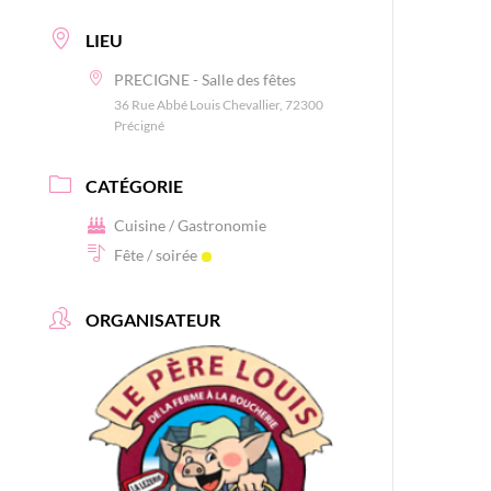
LIEU
PRECIGNE - Salle des fêtes
36 Rue Abbé Louis Chevallier, 72300
Précigné
CATÉGORIE
Cuisine / Gastronomie
Fête / soirée
ORGANISATEUR