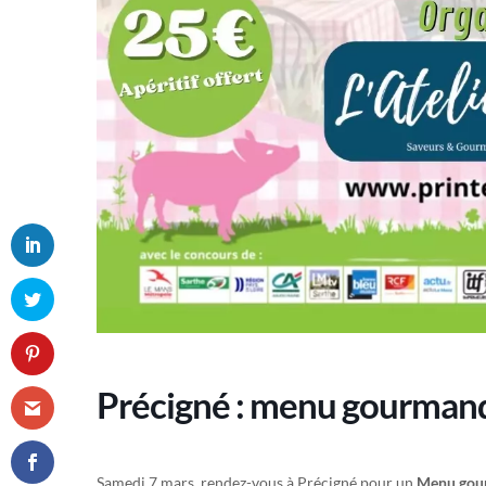
Précigné : menu gourmand 
Samedi 7 mars, rendez-vous à Précigné pour un
Menu gour