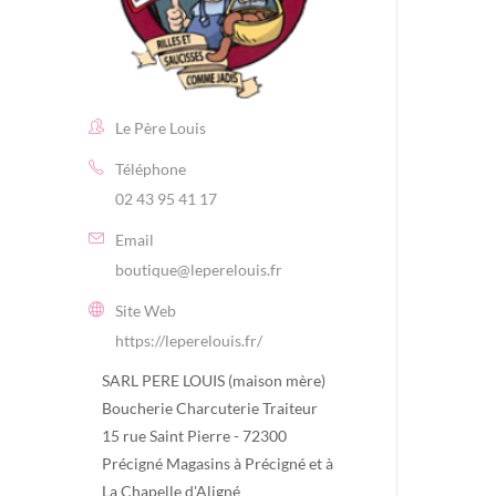
Le Père Louis
Téléphone
02 43 95 41 17
Email
boutique@leperelouis.fr
Site Web
https://leperelouis.fr/
SARL PERE LOUIS (maison mère)
Boucherie Charcuterie Traiteur
15 rue Saint Pierre - 72300
Précigné Magasins à Précigné et à
La Chapelle d'Aligné