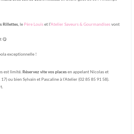
 Rillettes
, le
Père Louis
et l’
Atelier Saveurs & Gourmandises
vont
et
😋
la exceptionnelle !
s est limité.
Réservez vite vos places
en appelant Nicolas et
17) ou bien Sylvain et Pascaline à l’Atelier (02 85 85 91 58).
t.