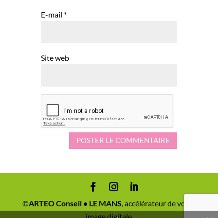
E-mail
*
Site web
©
ARTEO Conseil • LE MANS
, accélérateur de votre
image digitale