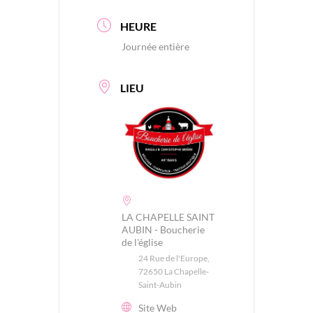
HEURE
Journée entière
LIEU
LA CHAPELLE SAINT
AUBIN - Boucherie
de l'église
24 Rue de l'Europe,
72650 La Chapelle-
Saint-Aubin
Site Web