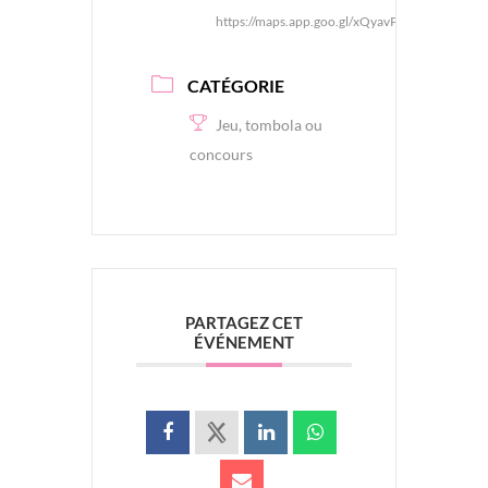
https://maps.app.goo.gl/xQyavPuNPhZytYks9
CATÉGORIE
Jeu, tombola ou
concours
PARTAGEZ CET
ÉVÉNEMENT