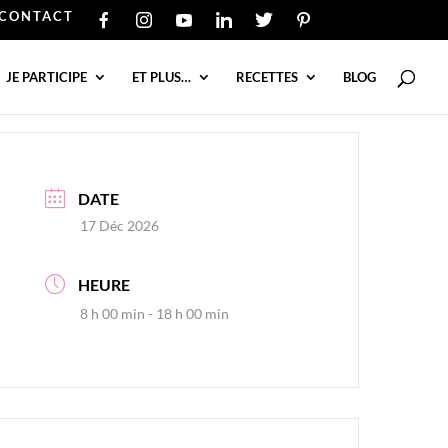
CONTACT
JE PARTICIPE
ET PLUS…
RECETTES
BLOG
DATE
17 Déc 2026
HEURE
8 h 00 min - 18 h 00 min