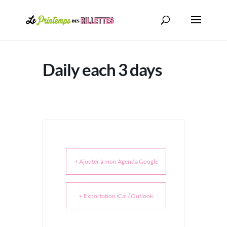
Daily each 3 days
+ Ajouter à mon Agenda Google
+ Exportation iCal / Outlook