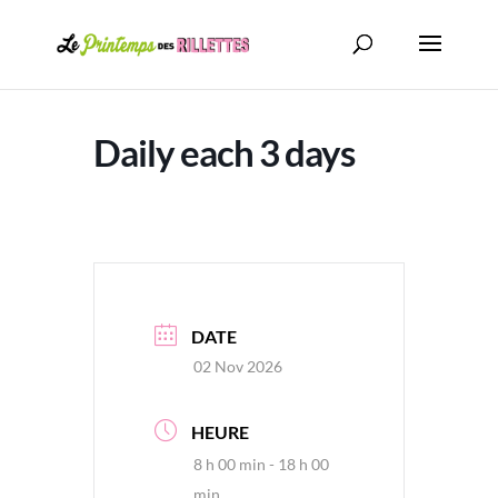
Daily each 3 days
DATE
02 Nov 2026
HEURE
8 h 00 min - 18 h 00
min