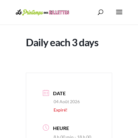
Daily each 3 days
DATE
04 Août 2026
Expiré!
HEURE
8 h 00 min - 18 h 00