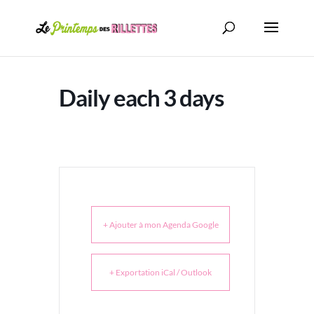
Daily each 3 days
+ Ajouter à mon Agenda Google
+ Exportation iCal / Outlook