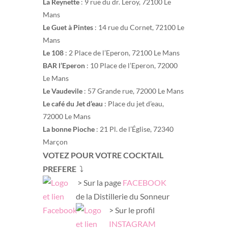
La Reynette
: 9 rue du dr. Leroy, 72100 Le
Mans
Le Guet à Pintes
: 14 rue du Cornet, 72100 Le
Mans
Le 108
: 2 Place de l’Eperon, 72100 Le Mans
BAR l’Eperon
: 10 Place de l’Eperon, 72000
Le Mans
Le Vaudevile
: 57 Grande rue, 72000 Le Mans
Le café du Jet d’eau
: Place du jet d’eau,
72000 Le Mans
La bonne Pioche
: 21 Pl. de l’Église, 72340
Marçon
VOTEZ POUR VOTRE COCKTAIL
PREFERE
⤵️
> Sur la page
FACEBOOK
de la Distillerie du Sonneur
> Sur le profil
INSTAGRAM