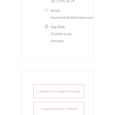
02.72.91.56.74
Email
tourisme.distilleriedusonneur@gmail.c
Site Web
Distillerie du
Sonneur
+ Ajouter à mon Agenda Google
+ Exportation iCal / Outlook