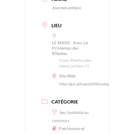
Journée entière
LIEU
LE MANS - Asso. Le
Printemps des
Rillettes
5 Cour Étienne Jules
Marey, Le Mans, 72
Site Web
https://goo.gl/maps/ptZW2ia66gMdrqcW7
CATÉGORIE
Jeu, tombola ou
concours
Patrimoine et