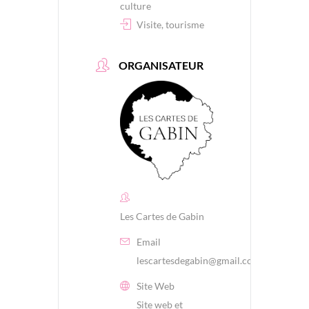
culture
Visite, tourisme
ORGANISATEUR
Les Cartes de Gabin
Email
lescartesdegabin@gmail.com
Site Web
Site web et