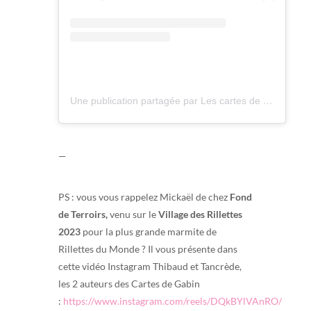
Une publication partagée par Les cartes de Gabin (@lescartesdegabin)
—
PS : vous vous rappelez Mickaël de chez
Fond
de Terroirs,
venu sur le
Village des Rillettes
2023
pour la plus grande marmite de
Rillettes du Monde ? Il vous présente dans
cette vidéo Instagram Thibaud et Tancrède,
les 2 auteurs des Cartes de Gabin
:
https://www.instagram.com/reels/DQkBYlVAnRO/